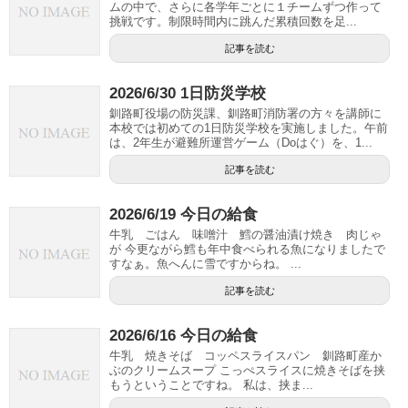
ムの中で、さらに各学年ごとに１チームずつ作って
挑戦です。制限時間内に跳んだ累積回数を足...
記事を読む
2026/6/30 1日防災学校
釧路町役場の防災課、釧路町消防署の方々を講師に
本校では初めての1日防災学校を実施しました。午前
は、2年生が避難所運営ゲーム（Dоはぐ）を、1...
記事を読む
2026/6/19 今日の給食
牛乳 ごはん 味噌汁 鱈の醤油漬け焼き 肉じゃ
が 今更ながら鱈も年中食べられる魚になりましたで
すなぁ。魚へんに雪ですからね。 ...
記事を読む
2026/6/16 今日の給食
牛乳 焼きそば コッペスライスパン 釧路町産か
ぶのクリームスープ こっぺスライスに焼きそばを挟
もうということですね。 私は、挟ま...