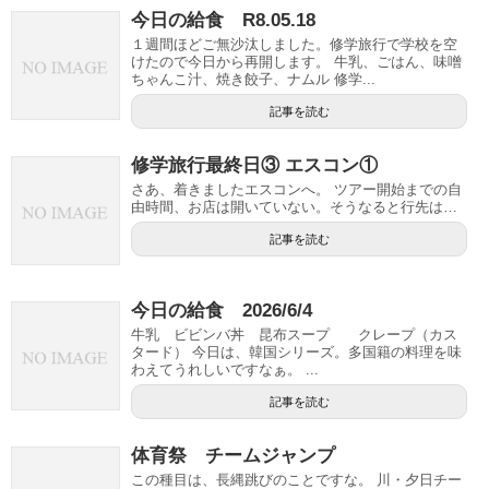
今日の給食 R8.05.18
１週間ほどご無沙汰しました。修学旅行で学校を空
けたので今日から再開します。 牛乳、ごはん、味噌
ちゃんこ汁、焼き餃子、ナムル 修学...
記事を読む
修学旅行最終日③ エスコン①
さあ、着きましたエスコンへ。 ツアー開始までの自
由時間、お店は開いていない。そうなると行先は…
記事を読む
今日の給食 2026/6/4
牛乳 ビビンバ丼 昆布スープ クレープ（カス
タード） 今日は、韓国シリーズ。多国籍の料理を味
わえてうれしいですなぁ。 ...
記事を読む
体育祭 チームジャンプ
この種目は、長縄跳びのことですな。 川・夕日チー