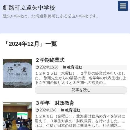
釧路町立遠矢中学校
遠矢中学校は、北海道釧路町にある公立中学校です。
「
2024年12月
」
一覧
２学期終業式
2024/12/28
教育活動
１２月２５日（水曜日）、２学期の終業式を行いまし
た。 教頭先生からの講話の後、各学年の代表生徒によ
る２学期の振り返りと３学期への抱負の...
記事を読む
３学年 財政教育
2024/12/6
教育活動
１２月６日（金曜日）、北海道財務局の方々を講師に
迎えて、３年生対象の「財政教育」を行いました。こ
れは、生徒が日本の財政に興味をもち、社会問題...