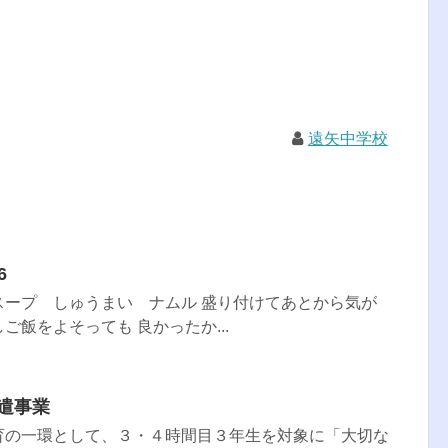
遠矢中学校
6
スープ しゅうまい ナムル 盛り付けてあとから気が
ご飯をよそっても 良かったか...
師派遣事業
育の一環として、３・４時間目３年生を対象に「大切な