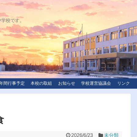
中学校です。
年間行事予定
本校の取組
お知らせ
学校運営協議会
リンク
食
2026/6/23
未分類