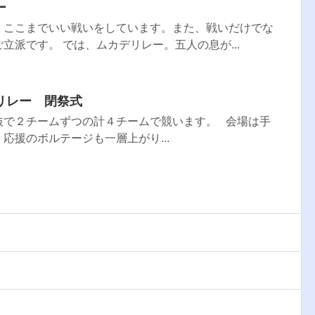
ー
。ここまでいい戦いをしています。また、戦いだけでな
立派です。 では、ムカデリレー。五人の息が...
リレー 閉祭式
抜で２チームずつの計４チームで競います。 会場は手
応援のボルテージも一層上がり...