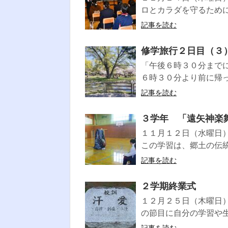
ロとカラダを守るために
記事を読む
修学旅行２日目（３
「午後６時３０分まで
６時３０分より前に帰っ
記事を読む
３学年 「遠矢神楽
１１月１２日（水曜日
この学習は、郷土の伝統
記事を読む
２学期終業式
１２月２５日（木曜日
の節目に自分の学習や生