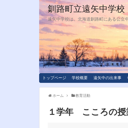
釧路町立遠矢中学校
遠矢中学校は、北海道釧路町にある公立
トップページ
学校概要
遠矢中の出来事
ホーム
教育活動
１学年 こころの授