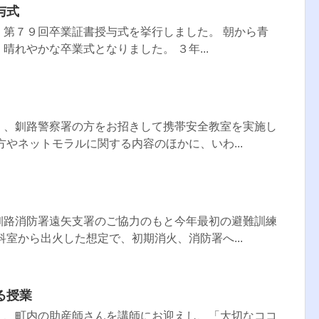
与式
、第７９回卒業証書授与式を挙行しました。 朝から青
晴れやかな卒業式となりました。 ３年...
）、釧路警察署の方をお招きして携帯安全教室を実施し
方やネットモラルに関する内容のほかに、いわ...
釧路消防署遠矢支署のご協力のもと今年最初の避難訓練
科室から出火した想定で、初期消火、消防署へ...
る授業
）、町内の助産師さんを講師にお迎えし、「大切なココ