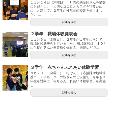
１１月１４日（木曜日）、町内の助産師さんを講師
にお迎えし、「大切なココロとカラダを守るため
に」と題して、２年生が性教育の授業を受けまし
た。 ...
記事を読む
２学年 職場体験発表会
１１月５日（水曜日）、２年生が１年生に向けて、
職場体験発表会を行いました。 職場体験は、１０月
に生徒が選んだ事業所や保育園、病院などで...
記事を読む
３学年 赤ちゃんふれあい体験学習
８月２９日（金曜日）、町けんこう応援課や地域連
携コーディネーターの皆さんのご支援で、今年も３
年生を対象に「赤ちゃんふれあい体験学習」を実施
し...
記事を読む