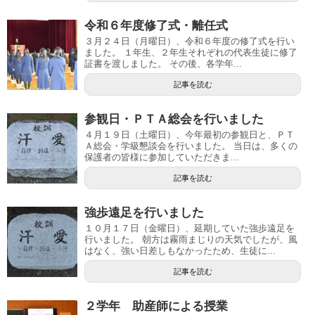
令和６年度修了式・離任式
３月２４日（月曜日）、令和６年度の修了式を行い
ました。 １年生、２年生それぞれの代表生徒に修了
証書を渡しました。 その後、各学年...
記事を読む
参観日・ＰＴＡ総会を行いました
４月１９日（土曜日）、今年最初の参観日と、ＰＴ
Ａ総会・学級懇談会を行いました。 当日は、多くの
保護者の皆様に参加していただきま...
記事を読む
強歩遠足を行いました
１０月１７日（金曜日）、延期していた強歩遠足を
行いました。 朝方は霧雨まじりの天気でしたが、風
はなく、強い日差しもなかったため、生徒に...
記事を読む
２学年 助産師による授業