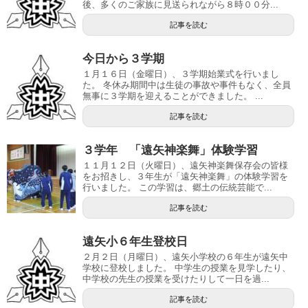
後、多くのご家族に見送られながら８時００分...
記事を読む
今日から３学期
１月１６日（金曜日）、３学期始業式を行いまし
た。 冬休み期間中は生徒の事故や事件もなく、全員
無事に３学期を迎えることができました。 ...
記事を読む
３学年 「遠矢神楽舞」体験学習
１１月１２日（火曜日）、遠矢神楽舞保存会の皆様
をお招きし、３年生が「遠矢神楽舞」の体験学習を
行いました。 この学習は、郷土の伝統芸能で...
記事を読む
遠矢小６年生登校日
２月２日（月曜日）、遠矢小学校の６年生が遠矢中
学校に登校しました。 中学生の授業を見学したり、
中学校の先生の授業を受けたりして一日を過...
記事を読む