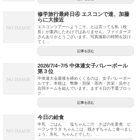
修学旅行最終日④ エスコンで達、加藤
らに大接近
エスコンツアーへようこそ。とは言っても私（校
長）が案内したわけではありません。ファイターズ
さんありがとうございます。写真撮影の時間を設け
てく...
記事を読む
2026/7/4~7/5 中体連女子バレーボール
第３位
中体連大会最後を締めくくるのは、女子バレーボー
ルです。本校は、幣舞・別保・茶内・共栄・浜中と
合同チームを組んでいます。まず４日の予選ブロッ
ク...
記事を読む
今日の給食
牛乳 ごはん 塩ちゃんこ汁 さばの生姜煮 ビ
ーフンサラダ ちゃんこは、残さずちゃんこ食べまし
ょう。失礼、ちゃんとでした。 ...