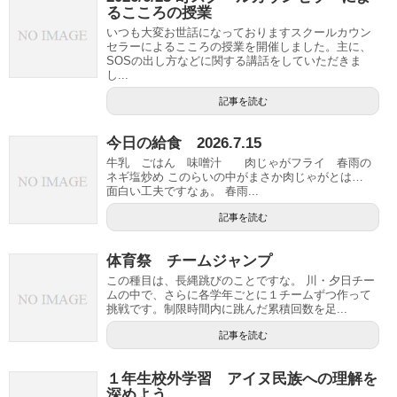
るこころの授業
いつも大変お世話になっておりますスクールカウン
セラーによるこころの授業を開催しました。主に、
SОSの出し方などに関する講話をしていただきま
し...
記事を読む
今日の給食 2026.7.15
牛乳 ごはん 味噌汁 肉じゃがフライ 春雨の
ネギ塩炒め このらいの中がまさか肉じゃがとは…
面白い工夫ですなぁ。 春雨...
記事を読む
体育祭 チームジャンプ
この種目は、長縄跳びのことですな。 川・夕日チー
ムの中で、さらに各学年ごとに１チームずつ作って
挑戦です。制限時間内に跳んだ累積回数を足...
記事を読む
１年生校外学習 アイヌ民族への理解を
深めよう