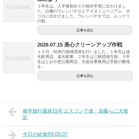
１年生は、入学後初めての校外学習に出かけまし
た。白糠のウレシパチセとアイヌミュージアム ポ
コロに出かけました。ウレシパチセでは、ムックリ
の制...
記事を読む
2026.07.15 美心クリーンアップ作戦
１５日、恒例の地域清掃を行いました。１年生は遠
矢駅周辺、遠矢駅裏、２年生は三映団地方面、３年
生はとおや恵公園周辺、生徒会事務局は学校の敷地
を...
記事を読む
修学旅行最終日④ エスコンで達、加藤らに大接
近
今日の給食R8.05.07