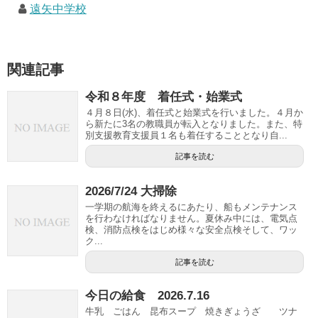
遠矢中学校
関連記事
令和８年度 着任式・始業式
４月８日(水)、着任式と始業式を行いました。４月か
ら新たに3名の教職員が転入となりました。また、特
別支援教育支援員１名も着任することとなり自...
記事を読む
2026/7/24 大掃除
一学期の航海を終えるにあたり、船もメンテナンス
を行わなければなりません。夏休み中には、電気点
検、消防点検をはじめ様々な安全点検そして、ワッ
ク...
記事を読む
今日の給食 2026.7.16
牛乳 ごはん 昆布スープ 焼きぎょうざ ツナ