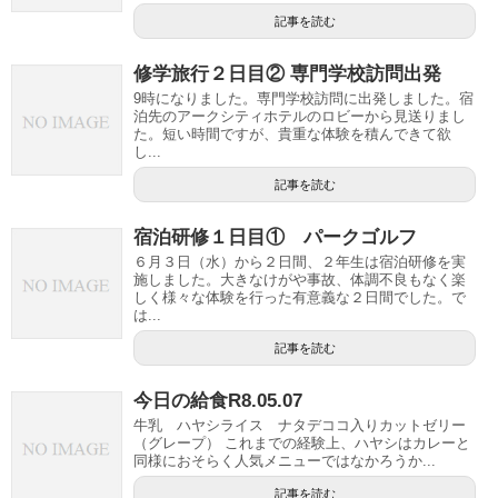
記事を読む
修学旅行２日目② 専門学校訪問出発
9時になりました。専門学校訪問に出発しました。宿
泊先のアークシティホテルのロビーから見送りまし
た。短い時間ですが、貴重な体験を積んできて欲
し...
記事を読む
宿泊研修１日目① パークゴルフ
６月３日（水）から２日間、２年生は宿泊研修を実
施しました。大きなけがや事故、体調不良もなく楽
しく様々な体験を行った有意義な２日間でした。で
は...
記事を読む
今日の給食R8.05.07
牛乳 ハヤシライス ナタデココ入りカットゼリー
（グレープ） これまでの経験上、ハヤシはカレーと
同様におそらく人気メニューではなかろうか...
記事を読む