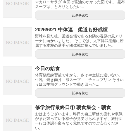
マカロニサラダ 今回は醤油のかかった図です。 昆布
スープは、とろりとしたい...
記事を読む
2026/6/21 中体連 柔道も好成績
野球を見た後、柔道会場であるお隣の湿原の風アリ
ーナに向かいました。 そこでは、太平洋武徳館に所
属する本校の選手が団体戦に挑んでいました...
記事を読む
今日の給食
体育祭総練習後ですから、さぞや空腹に違いない。
牛乳 焼き肉丼 卵スープ チョコプリン そうい
うほぼ午前グラウンドで動き回った...
記事を読む
修学旅行最終日① 朝食集会・朝食
おはようございます。昨日の自主研修の疲れや眠気
がまだ残っている様子が見受けられますが、旅行団
一行は体調不良もなく元気ですのでご安心くださ
い。...