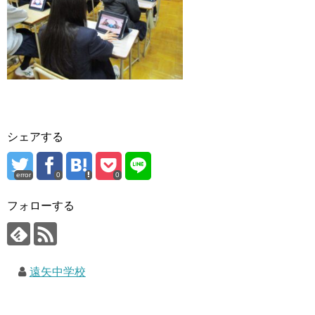
シェアする
error
0
0
フォローする
遠矢中学校