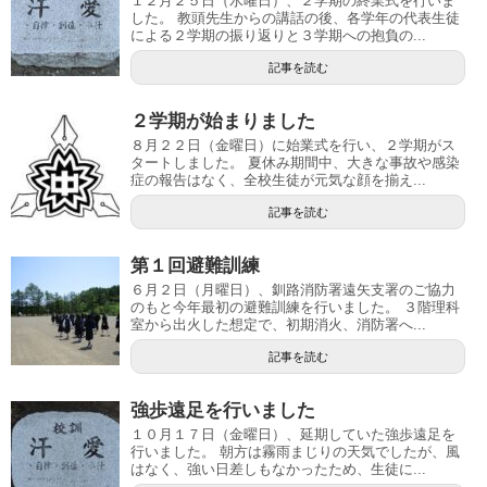
１２月２５日（水曜日）、２学期の終業式を行いま
した。 教頭先生からの講話の後、各学年の代表生徒
による２学期の振り返りと３学期への抱負の...
記事を読む
２学期が始まりました
８月２２日（金曜日）に始業式を行い、２学期がス
タートしました。 夏休み期間中、大きな事故や感染
症の報告はなく、全校生徒が元気な顔を揃え...
記事を読む
第１回避難訓練
６月２日（月曜日）、釧路消防署遠矢支署のご協力
のもと今年最初の避難訓練を行いました。 ３階理科
室から出火した想定で、初期消火、消防署へ...
記事を読む
強歩遠足を行いました
１０月１７日（金曜日）、延期していた強歩遠足を
行いました。 朝方は霧雨まじりの天気でしたが、風
はなく、強い日差しもなかったため、生徒に...