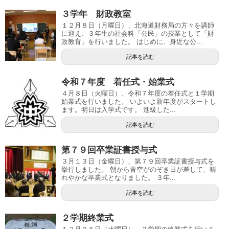
３学年 財政教室
１２月８日（月曜日）、北海道財務局の方々を講師
に迎え、３年生の社会科「公民」の授業として「財
政教育」を行いました。 はじめに、身近な公...
記事を読む
令和７年度 着任式・始業式
４月８日（火曜日）、令和７年度の着任式と１学期
始業式を行いました。 いよいよ新年度がスタートし
ます。明日は入学式です。 進級した...
記事を読む
第７９回卒業証書授与式
３月１３日（金曜日）、第７９回卒業証書授与式を
挙行しました。 朝から青空がのぞき日が差して、晴
れやかな卒業式となりました。 ３年...
記事を読む
２学期終業式