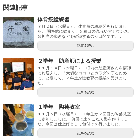
関連記事
体育祭総練習
７月２日（水曜日）、体育祭の総練習を行いまし
た。 開祭式に始まり、各種目の流れやアナウンス、
各担当の動きなどを確認するのが目的です。 ...
記事を読む
２学年 助産師による授業
１１月１４日（木曜日）、町内の助産師さんを講師
にお迎えし、「大切なココロとカラダを守るため
に」と題して、２年生が性教育の授業を受けまし
た。 ...
記事を読む
１学年 陶芸教室
１１月５日（水曜日）、１年生が２回目の陶芸教室
に参加しました。 前回は土をこねて形を作りまし
た。今回は仕上げとして色付けを行いました。...
記事を読む