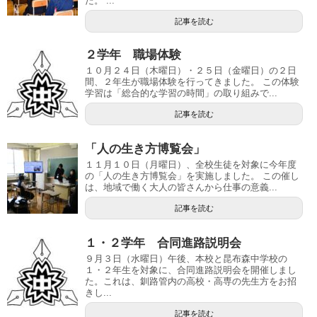
た。 ...
記事を読む
２学年 職場体験
１０月２４日（木曜日）・２５日（金曜日）の２日
間、２年生が職場体験を行ってきました。 この体験
学習は「総合的な学習の時間」の取り組みで...
記事を読む
「人の生き方博覧会」
１１月１０日（月曜日）、全校生徒を対象に今年度
の「人の生き方博覧会」を実施しました。 この催し
は、地域で働く大人の皆さんから仕事の意義...
記事を読む
１・２学年 合同進路説明会
９月３日（水曜日）午後、本校と昆布森中学校の
１・２年生を対象に、合同進路説明会を開催しまし
た。これは、釧路管内の高校・高専の先生方をお招
きし...
記事を読む