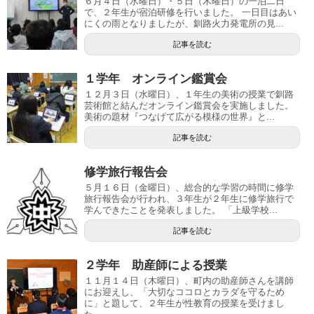
６月４日（水曜日）・５日（木曜日）の一泊二日
で、２年生が宿泊研修を行いました。 一日目はあい
にくの雨となりましたが、釧路火力発電所の見...
記事を読む
１学年 オンライン鑑賞会
１２月３日（水曜日）、１年生の美術の授業で釧路
芸術館と結んだオンライン鑑賞会を実施しました。
美術の題材『つなげて広がる模様の世界』と...
記事を読む
修学旅行報告会
５月１６日（金曜日）、総合的な学習の時間に修学
旅行報告会が行われ、３年生が２年生に修学旅行で
学んできたことを発表しました。 「上級学校...
記事を読む
２学年 助産師による授業
１１月１４日（木曜日）、町内の助産師さんを講師
にお迎えし、「大切なココロとカラダを守るため
に」と題して、２年生が性教育の授業を受けまし