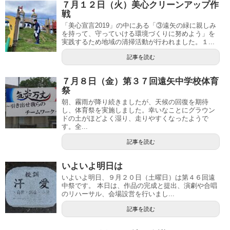
７月１２日（火）美心クリーンアップ作
戦
「美心宣言2019」の中にある「③遠矢の緑に親しみ
を持って、守っていける環境づくりに努めよう」を
実践するため地域の清掃活動が行われました。１...
記事を読む
７月８日（金）第３７回遠矢中学校体育
祭
朝、霧雨が降り続きましたが、天候の回復を期待
し、体育祭を実施しました。幸いなことにグラウン
ドの土がほどよく湿り、走りやすくなったようで
す。全...
記事を読む
いよいよ明日は
いよいよ明日、９月２０日（土曜日）は第４６回遠
中祭です。 本日は、作品の完成と提出、演劇や合唱
のリハーサル、会場設営を行いまし...
記事を読む