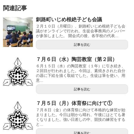
関連記事
釧路町いじめ根絶子ども会議
２月１０日（月曜日）、釧路町いじめ根絶子ども会
議がオンラインで行われ、生徒会事務局のメンバー
が参加しました。 開会式の後、各学校の代表...
記事を読む
７月６日（水）陶芸教室（第２回）
６月１５日（水）の陶芸教室（１年）に引き続き、
２回目が行われました。今回は、素焼きされた自分
の器に下絵を描く取組でした。生徒は筆を使い、用
意...
記事を読む
７月５日（月）体育祭に向けて①
７月８日（金）の体育祭に向けて本格的な練習が始
まりました。今日は朝から晴れ、午後にはとても暑
くなりました。強い日差しの中、競技の練習をする
と...
記事を読む