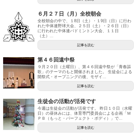
６月２７日（月）全校朝会
全校朝会の中で、１8日（土）・１9日（日）に行わ
れた中体連野球大会、２５日（土）・２６日（日）
に行われた中体連バドミントン大会、１１日
（土）...
記事を読む
第４６回遠中祭
９月２０日（土曜日）、第４６回遠中祭が「青春謳
歌」のテーマのもと開催されました。 生徒会による
開祭式・オープニングの後、モザイ...
記事を読む
生徒会の活動が活発です
今週は生徒会の活動が活発です。 昨日１０日（水曜
日）の昼休みには、体育専門委員会による企画「Ｍ
ＰＢ（もっと・パーフェクト・ボディ）」で...
記事を読む